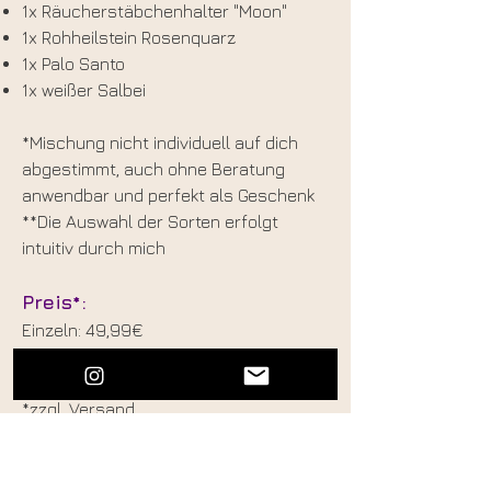
1x Räucherstäbchenhalter "Moon"
1x Rohheilstein Rosenquarz
1x Palo Santo
1x weißer Salbei
*Mischung nicht individuell auf dich
abgestimmt, auch ohne Beratung
anwendbar und perfekt als Geschenk
**Die Auswahl der Sorten erfolgt
intuitiv durch mich
Preis*:
Einzeln: 49,99€
in Kombi mit Buchung Yoni Ritual:
29.99€
*zzgl. Versand
Jetzt Box bestellen