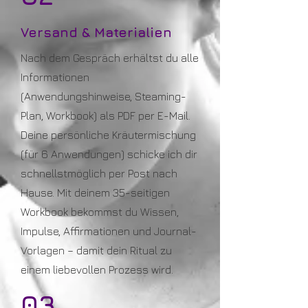
Versand & Materialien
Nach dem Gespräch erhältst du alle
Informationen
(Anwendungshinweise, Steaming-
Plan, Workbook) als PDF per E-Mail.
Deine persönliche Kräutermischung
(für 6 Anwendungen) schicke ich dir
schnellstmöglich per Post nach
Hause. Mit deinem 35-seitigen
Workbook bekommst du Wissen,
Impulse, Affirmationen und Journal-
Vorlagen – damit dein Ritual zu
einem liebevollen Prozess wird.
03