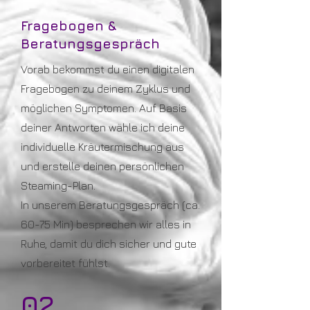
Fragebogen &
Beratungsgespräch
Vorab bekommst du einen digitalen
Fragebogen zu deinem Zyklus und
möglichen Symptomen. Auf Basis
deiner Antworten wähle ich deine
individuelle Kräutermischung aus
und erstelle deinen persönlichen
Steaming-Plan.
In unserem Beratungsgespräch (ca.
60-75 Min) besprechen wir alles in
Ruhe, damit du dich sicher und gute
vorbereitet fühlst.
02