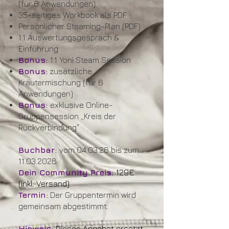
(für 6 Anwendungen)
35-seitiges Workbook als PDF
Persönlicher Steaming-Plan (PDF)
1:1 Auswertungsgespräch &
Einführung
Bonus:
1:1 Yoni Steam Session
Bonus:
zusätzliche
Kräutermischung (für 6
Anwendungen)
Bonus:
exklusive Online-
Gruppensession „Kreis der
Rückverbindung“
Buchbar:
vom 04.03.26 bis zum
11.03.2026
Dein Community Preis:
129€
(inkl. Versand)
Termin:
Der Gruppentermin wird
gemeinsam abgestimmt.
Hinweis:
Dieses Angebot ersetzt