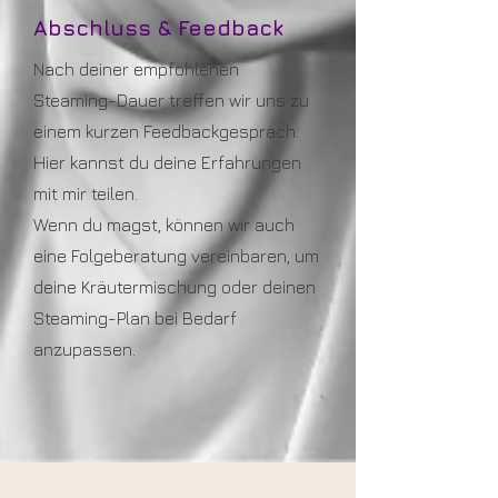
Abschluss & Feedback
Nach deiner empfohlenen
Steaming-Dauer treffen wir uns zu
einem kurzen Feedbackgespräch.
Hier kannst du deine Erfahrungen
mit mir teilen.
Wenn du magst, können wir auch
eine Folgeberatung vereinbaren, um
deine Kräutermischung oder deinen
Steaming-Plan bei Bedarf
anzupassen.