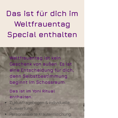
Das ist für dich im
Weltfrauentag
Special enthalten
Weltfrauentag ist kein
Geschenk von außen. Es ist
eine Entscheidung für dich,
denn Selbstbestimmung
beginnt im Schossraum.
Das ist im Yoni Ritual
enthalten:
Zyklusfragebogen & individuelle
Auswertung
Personalisierte Kräutermischung