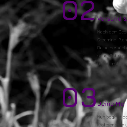
02
Versand &
Nach dem Gesp
Steaming-Plan,
Deine persönli
schnellstmögl
bekommst du W
dein Ritual zu 
03
Deine Me-
Nun beginnt de
Kraftzentrum u