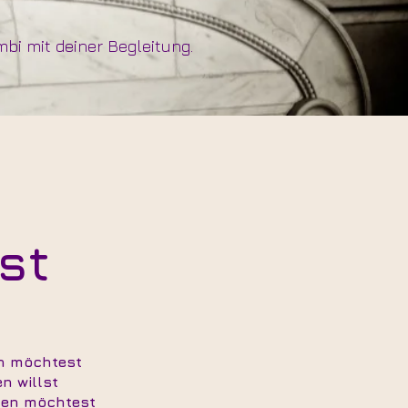
mbi mit deiner Begleitung.
ist
rn möchtest
n willst
eren möchtest