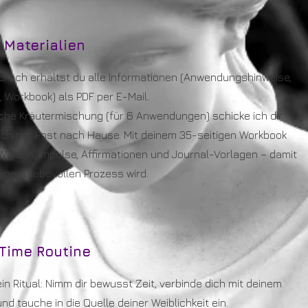
 Materialien
räch erhältst du alle Informationen (Anwendungshinweise,
 Workbook) als PDF per E-Mail.
che Kräutermischung (für 6 Anwendungen) schicke ich dir
ich per Post nach Hause. Mit deinem 35-seitigen Workbook
issen, Impulse, Affirmationen und Journal-Vorlagen – damit
einem liebevollen Prozess wird.
Time Routine
in Ritual: Nimm dir bewusst Zeit, verbinde dich mit deinem
nd tauche in die Quelle deiner Weiblichkeit ein.