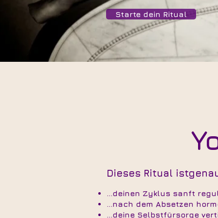
Starte dein Ritual
Yo
Dieses Ritual istgenau
...deinen Zyklus sanft re
...nach dem Absetzen hormo
...deine Selbstfürsorge ver