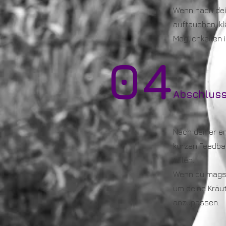
Wenn nach dei
auftauchen, kl
Möglichkeiten 
04
Abschluss
Nach deiner e
kurzen Feedba
teilen.
Wenn du magst
um deine Kräu
anzupassen.