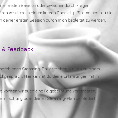
ner ersten Session oder zwischendurch Fragen
ären wir diese in einem kurzen Check-Up. Zudem hast du die
in deiner ersten Session durch mich begleitet zu werden.
 & Feedback
mpfohlenen Steaming-Dauer treffen wir uns zu einem
ckgespräch. Hier kannst du deine Erfahrungen mit mir
, können wir auch eine Folgeberatung vereinbaren,
termischung oder deinen Steaming-Plan bei Bedarf