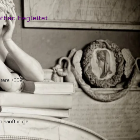
pfbad begleitet.
eitere +35€)
h sanft in die