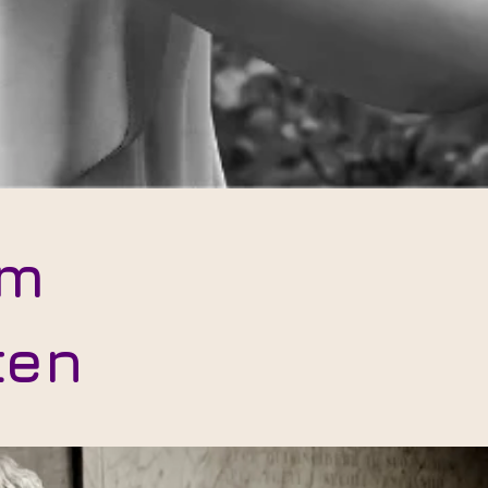
im
ten