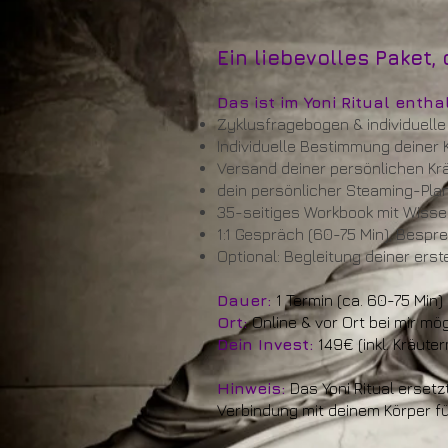
Ein liebevolles Paket,
Das ist im Yoni Ritual entha
Zyklusfragebogen & individuell
Individuelle Bestimmung deiner
Versand deiner persönlichen Kr
dein persönlicher Steaming-Plan 
35-seitiges Workbook mit Wissen
1:1 Gespräch (60-75 Min), Besp
Optional: Begleitung deiner erst
Dauer:
1 Termin (ca. 60-75 Min
Ort:
Online & vor Ort bei mir mög
Dein Invest:
149€
(inkl. Kräut
Hinweis:
Das Yoni Ritual ersetz
Verbindung mit deinem Körper f