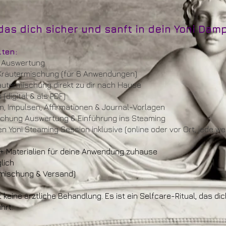
 das dich sicher und sanft in dein Yoni Dam
lten:
e Auswertung
 Kräutermischung (für 6 Anwendungen)
äutermischung direkt zu dir nach Hause
(digital & als PDF)
, Impulsen, Affirmationen & Journal-Vorlagen
rechung Auswertung & Einführung ins Steaming
en Yoni Steaming Session inklusive (online oder vor Ort, jede w
) + Materialien für deine Anwendung zuhause
lich
ermischung & Versand)
t keine ärztliche Behandlung. Es ist ein Selfcare-Ritual, das dic
ührt.