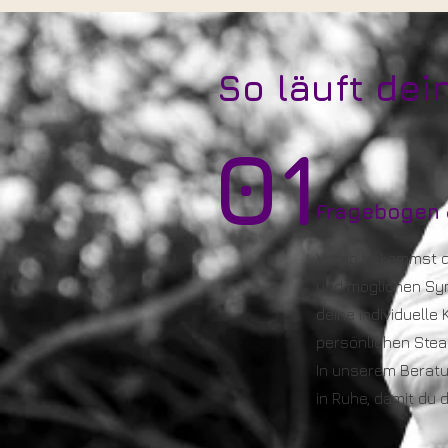
So läuft dei
01
Fragebogen 
Vorab bekommst du
und möglichen Sym
deine individuelle
persönlichen Ste
In unserem Beratu
in Ruhe, damit du 