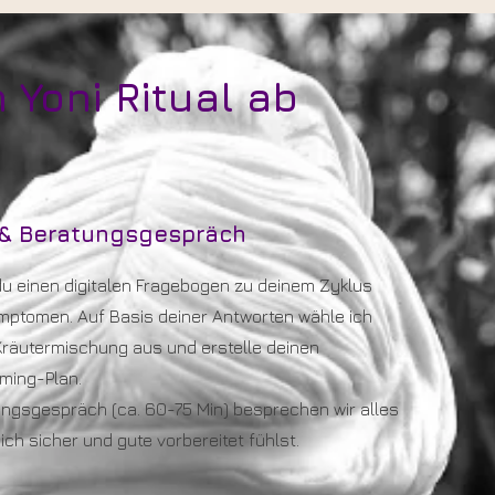
n Yoni Ritual ab
& Beratungsgespräch
 einen digitalen Fragebogen zu deinem Zyklus
ptomen. Auf Basis deiner Antworten wähle ich
 Kräutermischung aus und erstelle deinen
aming-Plan.
ngsgespräch (ca. 60-75 Min) besprechen wir alles
dich sicher und gute vorbereitet fühlst.