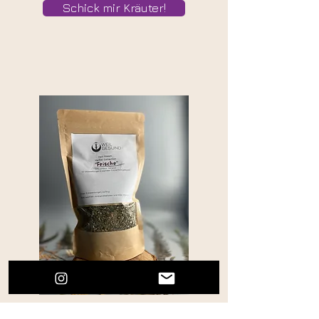
Schick mir Kräuter!
befeuchtend
·
kühlend
·
vaginale